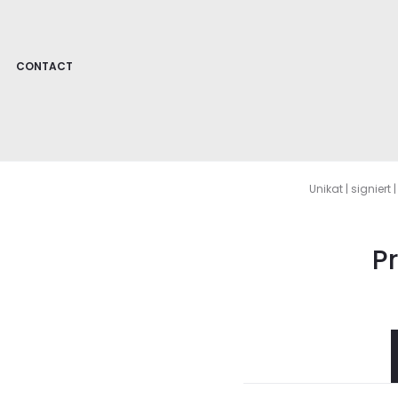
CONTACT
En
Unikat | signiert
P