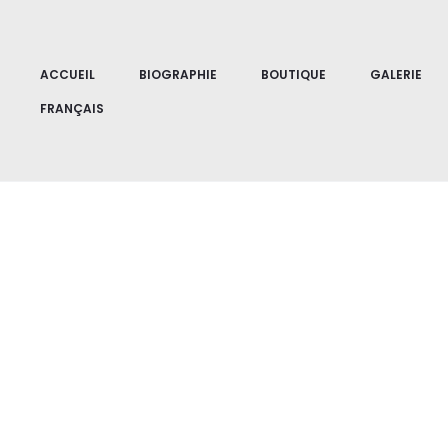
Accueil
Paysages
Entre Las Aguas II
ACCUEIL
BIOGRAPHIE
BOUTIQUE
GALERIE
FRANÇAIS