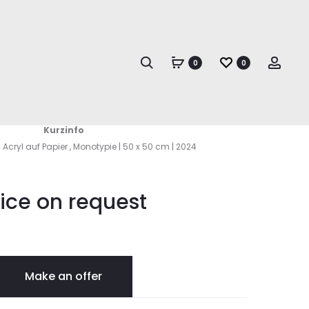
Produc
ENTRE
QUARZAZAT
LAS
naviga
AGUAS
Search
Acco
0
0
I
tre Las Aguas II
Kurzinfo
 | Acryl auf Papier , Monotypie | 50 x 50 cm | 2024
rice on request
Make an offer