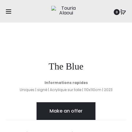
Prod
FRONTIÈR
AMASIGH
Accueil
Abstraction
The Blue
0
navig
The Blue
Informations rapides
Uniques | signé | Acrylique sur toile | 110x110cm | 2023
Make an offer