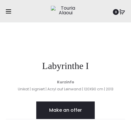
Prod
O-
LABYRINT
Startseite
Abstraktion
Labyrinthe I
0
LUFT
navig
I
Labyrinthe I
Kurzinfo
Unikat | signiert | Acryl auf Leinwand | 120X90 cm | 2013
Make an offer