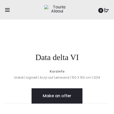
Pro
DATA
Home
Abstraction
Data delta VI
0
DELTA
nav
VII
Data delta VI
Kurzinfo
Unikat | signiert | Acryl auf Leinwand | 150 X 150 cm | 2014
Make an offer