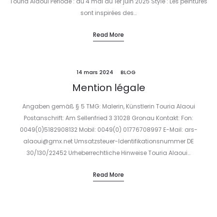
Touria Alaoui Période : du 4 mai au 1er juin 2025 Style : Les peintures
sont inspirées des…
Read More
14 mars 2024
BLOG
Mention légale
Angaben gemäß § 5 TMG: Malerin, Künstlerin Touria Alaoui
Postanschrift: Am Sellenfried 3 31028 Gronau Kontakt: Fon:
0049(0)5182908132 Mobil: 0049(0) 01776708997 E-Mail: ars-
alaoui@gmx.net Umsatzsteuer-Identifikationsnummer DE
30/130/22452 Urheberrechtliche Hinweise Touria Alaoui…
Read More