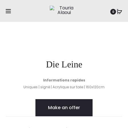
Pro
DORF
Accueil
Paysages
Die Leine
0
ZU
nav
DORF
Die Leine
Informations rapides
Uniques | signé | Acrylique sur toile | 160x120cm
Make an offer