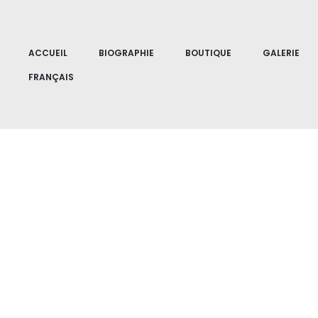
Accueil
Abstraction
Ornamenta I
ACCUEIL
BIOGRAPHIE
BOUTIQUE
GALERIE
FRANÇAIS