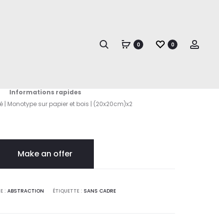
Produc
ORNAMENTA
ORNAMENTA
II
naviga
Search
Acco
0
0
Ornamenta I
Informations rapides
é | Monotype sur papier et bois | (20x20cm)x2
Make an offer
E :
ABSTRACTION
ÉTIQUETTE :
SANS CADRE