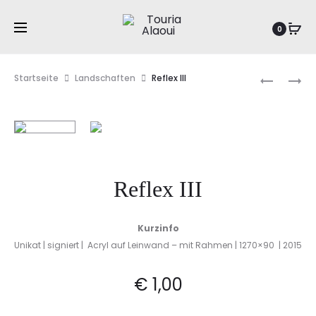
0
Prod
REFLEX
HORIZON
Startseite
Landschaften
Reflex III
II
navig
Reflex III
Kurzinfo
Unikat | signiert | Acryl auf Leinwand – mit Rahmen | 1270×90 | 2015
€
1,00