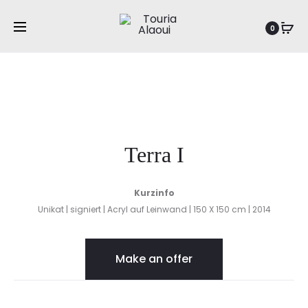
Prod
TERRA
TERRA
Startseite
Abstraktion
Terra I
0
II
navig
Terra I
Kurzinfo
Unikat | signiert | Acryl auf Leinwand | 150 X 150 cm | 2014
Make an offer