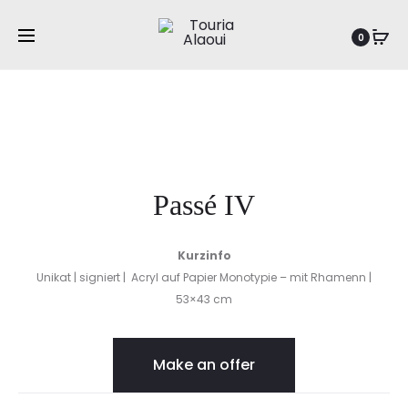
Pr
PA
Startseite
Grafische Editionen
Passé IV
0
III
na
Passé IV
Kurzinfo
Unikat | signiert | Acryl auf Papier Monotypie – mit Rhamenn |
53×43 cm
Make an offer